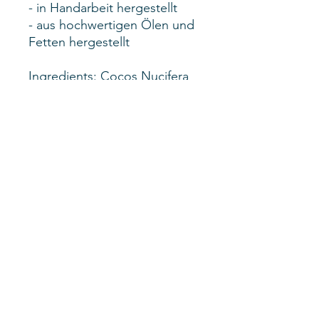
- in Handarbeit hergestellt
- aus hochwertigen Ölen und
Fetten hergestellt
Ingredients: Cocos Nucifera
Oil, Brassica Napus Oil, Olea
Europaea Fruit Oil, Orbignya
Oleifera Seed Oil,
Butyrospermum Parkii Butter,
Sodium Hydroxide , Aqua,
Ricinus Communis Seed Oil,
Limonene, Linalool, Cinnamal,
CI 61570, 47005
Seifenmuseum St.Gallen
Grossackerstrasse 2
9000 St.Gallen
kontakt@seifenmuseum.ch